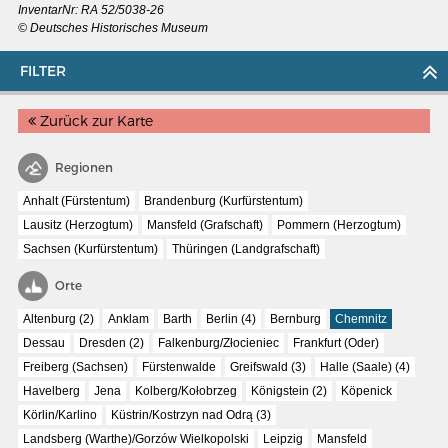
InventarNr:
RA 52/5038-26
© Deutsches Historisches Museum
FILTER
Zurück zur Karte
Regionen
Anhalt (Fürstentum)
Brandenburg (Kurfürstentum)
Lausitz (Herzogtum)
Mansfeld (Grafschaft)
Pommern (Herzogtum)
Sachsen (Kurfürstentum)
Thüringen (Landgrafschaft)
Orte
Altenburg (2)
Anklam
Barth
Berlin (4)
Bernburg
Chemnitz
MERIAN'S GERMANY 1642 - 1654
Dessau
Dresden (2)
Falkenburg/Złocieniec
Frankfurt (Oder)
Interaktive Karte
Freiberg (Sachsen)
Fürstenwalde
Greifswald (3)
Halle (Saale) (4)
Havelberg
Jena
Kolberg/Kołobrzeg
Königstein (2)
Köpenick
Image gallery
Körlin/Karlino
Küstrin/Kostrzyn nad Odrą (3)
Imprint
Landsberg (Warthe)/Gorzów Wielkopolski
Leipzig
Mansfeld