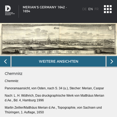
MERIAN'S GERMANY 1642 -
DE
EN
FR
1654
WEITERE ANSICHTEN
Chemnitz
Chemnitz.
Panoramaansicht, von Osten, nach S. 34 (u.), Stecher: Merian, Caspar
Nach: L. H. Wüthrich, Das druckgraphische Werk von Matthäus Merian
d.Ae., Bd. 4, Hamburg 1996
SHIP TYPES
Martin Zeiller/Matthäus Merian d.Ae., Topographie, von Sachsen und
Milestones in the history of European shipbuilding
Thüringen, 1. Auflage, 1650