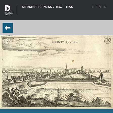
MERIAN'S GERMANY 1642 - 1654
DE
EN
FR
SHIP TYPES
Milestones in the history of European shipbuilding