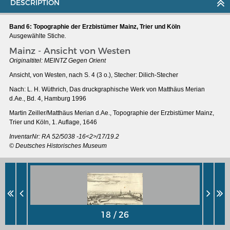
DESCRIPTION
Band 6: Topographie der Erzbistümer Mainz, Trier und Köln
Ausgewählte Stiche
.
Mainz - Ansicht von Westen
Originaltitel: MEINTZ Gegen Orient
Ansicht, von Westen, nach S. 4 (3 o.), Stecher: Dilich-Stecher
Nach: L. H. Wüthrich, Das druckgraphische Werk von Matthäus Merian
d.Ae., Bd. 4, Hamburg 1996
Martin Zeiller/Matthäus Merian d.Ae., Topographie der Erzbistümer Mainz,
Trier und Köln, 1. Auflage, 1646
InventarNr: RA 52/5038 -16<2>/17/19.2
© Deutsches Historisches Museum
MERIAN'S GERMANY 1642 - 1654
Interaktive Karte
Image gallery
Imprint
Wissenswert