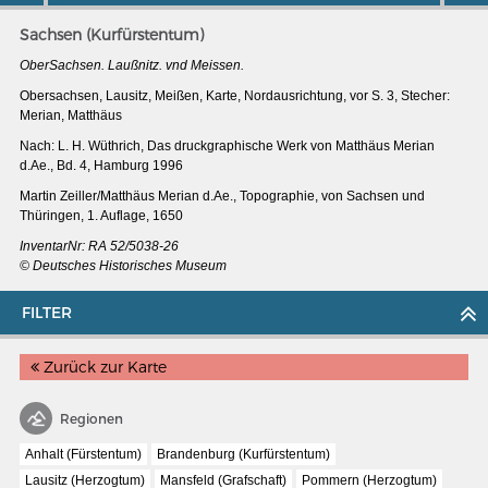
Sachsen (Kurfürstentum)
OberSachsen. Laußnitz. vnd Meissen.
Obersachsen, Lausitz, Meißen, Karte, Nordausrichtung, vor S. 3, Stecher:
Merian, Matthäus
Nach: L. H. Wüthrich, Das druckgraphische Werk von Matthäus Merian
d.Ae., Bd. 4, Hamburg 1996
Martin Zeiller/Matthäus Merian d.Ae., Topographie, von Sachsen und
Thüringen, 1. Auflage, 1650
InventarNr:
RA 52/5038-26
© Deutsches Historisches Museum
FILTER
MERIAN'S GERMANY 1642 - 1654
Zurück zur Karte
Interaktive Karte
Image gallery
Regionen
Imprint
Anhalt (Fürstentum)
Brandenburg (Kurfürstentum)
Lausitz (Herzogtum)
Mansfeld (Grafschaft)
Pommern (Herzogtum)
Wissenswert