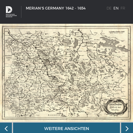
MERIAN'S GERMANY 1642 - 1654
DE
EN
FR
SHIP TYPES
Milestones in the history of European shipbuilding
WEITERE ANSICHTEN