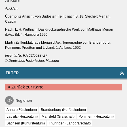
Anklam
Ancklam
Überhöhte Ansicht, von Südosten, Teil I: nach S. 18, Stecher: Merian,
Caspar
Nach: L. H. Wüthrich, Das druckgraphische Werk von Matthäus Merian
d.Ae., Bd. 4, Hamburg 1996
Martin Zeiller/Matthäus Merian d.Ae.,
Topographie von Brandenburg,
Pommern, Preußen und Livland, 1. Auflage, 1652
InventarNr: RA 52/5038 -27
© Deutsches Historisches Museum
FILTER
Zurück zur Karte
MERIAN'S GERMANY 1642 - 1654
Interaktive Karte
Regionen
Image gallery
Anhalt (Fürstentum)
Brandenburg (Kurfürstentum)
Lausitz (Herzogtum)
Mansfeld (Grafschaft)
Pommern (Herzogtum)
Imprint
Sachsen (Kurfürstentum)
Thüringen (Landgrafschaft)
Wissenswert