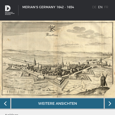
MERIAN'S GERMANY 1642 - 1654
DE
EN
FR
SHIP TYPES
WEITERE ANSICHTEN
Milestones in the history of European shipbuilding