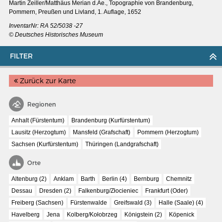
Martin Zeiller/Matthäus Merian d.Ae.,
Topographie von Brandenburg,
Pommern, Preußen und Livland, 1. Auflage, 1652
InventarNr: RA 52/5038 -27
© Deutsches Historisches Museum
FILTER
Zurück zur Karte
Regionen
Anhalt (Fürstentum)
Brandenburg (Kurfürstentum)
Lausitz (Herzogtum)
Mansfeld (Grafschaft)
Pommern (Herzogtum)
Sachsen (Kurfürstentum)
Thüringen (Landgrafschaft)
MERIAN'S GERMANY 1642 - 1654
Orte
Interaktive Karte
Altenburg (2)
Anklam
Barth
Berlin (4)
Bernburg
Chemnitz
Image gallery
Dessau
Dresden (2)
Falkenburg/Złocieniec
Frankfurt (Oder)
Freiberg (Sachsen)
Fürstenwalde
Greifswald (3)
Halle (Saale) (4)
Imprint
Havelberg
Jena
Kolberg/Kołobrzeg
Königstein (2)
Köpenick
Wissenswert