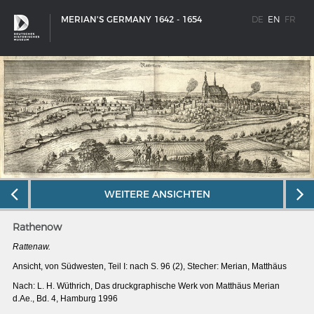
MERIAN'S GERMANY 1642 - 1654
DE
EN
FR
WEITERE ANSICHTEN
Rathenow
Rattenaw.
Ansicht, von Südwesten, Teil I: nach S. 96 (2), Stecher: Merian, Matthäus
SHIP TYPES
Nach: L. H. Wüthrich, Das druckgraphische Werk von Matthäus Merian
Milestones in the history of European shipbuilding
d.Ae., Bd. 4, Hamburg 1996