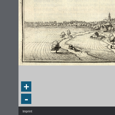
+
-
Imprint