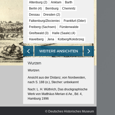
ischen
Altenburg (2)
Anklam
Barth
Berlin (4)
Bernburg
Chemnitz
Dessau
Dresden (2)
Falkenburg/Złocieniec
Frankfurt (Oder)
Freiberg (Sachsen)
Fürstenwalde
Greifswald (3)
Halle (Saale) (4)
Havelberg
Jena
Kolberg/Kołobrzeg
Königstein (2)
Köpenick
Körlin/Karlino
WEITERE ANSICHTEN
Küstrin/Kostrzyn nad Odrą (3)
Landsberg (Warthe)/Gorzów Wielkopolski
Wurzen
Leipzig
Mansfeld
Meissen
Merseburg
Mühlhausen (Thüringen)
Wurtzen.
Naumburg (Saale)
Neuruppin
Plauen
Ansicht aus der Distanz, von Nordwesten,
nach S. 188 (o.), Stecher: unbekannt
Rathenow
Saalfeld (Saale)
Spandau
Stendal
Stettin/Szczecin (3)
Stralsund
Nach: L. H. Wüthrich, Das druckgraphische
Werk von Matthäus Merian d.Ae., Bd. 4,
Tangermünde
Templin
Torgau (2)
Hamburg 1996
Ueckermünde
Usedom
Weimar (2)
Martin Zeiller/Matthäus Merian d.Ae.,
Werben (Elbe)
Wettin
Wittenberg
Topographie, von Sachsen und Thüringen,
© Deutsches Historisches Museum
Wittstock (Dosse)
Wolgast (2)
Wurzen