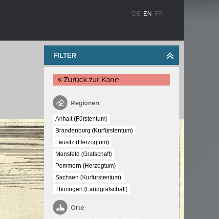
DE
EN
FR
FILTER
Zurück zur Karte
Regionen
Anhalt (Fürstentum)
Brandenburg (Kurfürstentum)
WEIMAR: THE ESSENCE AND VALUE OF
Lausitz (Herzogtum)
OBLENZ
DEMOCRACY
Mansfeld (Grafschaft)
ne river
Government programme
Pommern (Herzogtum)
Sachsen (Kurfürstentum)
Thüringen (Landgrafschaft)
 the
Orte