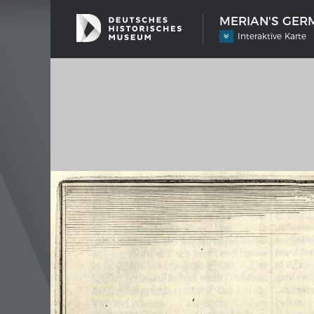
MERIAN'S GERM
Interaktive Karte
SHIP TYPES
MERIAN
Milestones in the history of European
Inter
shipbuilding
Image 
Imprin
Wissen