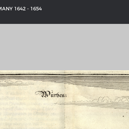
ANY 1642 - 1654
'S GERMANY 1642 - 1654
THE RHINE FROM BASEL TO K
aktive Karte
Entirely new depiction of the Rhi
1794
gallery
Details of the historical map
t
French-German history alongside
Rhine
swert