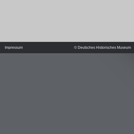
Impressum
© Deutsches Historisches Museum
MERIANS DEUTSCHLAND 1642 - 1654
Interaktive Karte
Bildergalerie Topographia Germaniae
Impressum