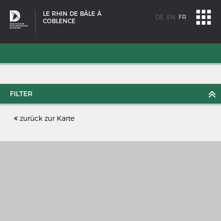
LE RHIN DE BÂLE À
DE
EN
FR
COBLENCE
FILTER
zurück zur Karte
SCHIFFSTYPEN
Entwicklungen im europäischen Schiffbau