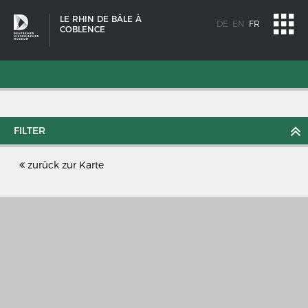
LE RHIN DE BÂLE À
DE
EN
FR
COBLENCE
FILTER
zurück zur Karte
SCHIFFSTYPEN
Entwicklungen im europäischen Schiffbau