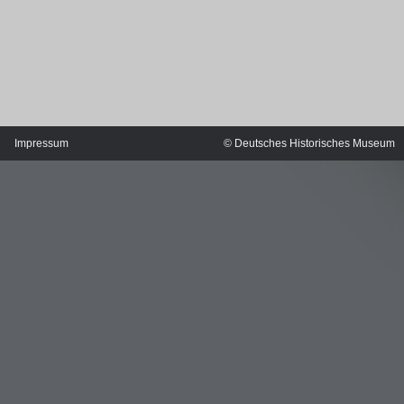
Impressum
© Deutsches Historisches Museum
MERIANS DEUTSCHLAND 1642 - 1654
Interaktive Karte
Bildergalerie Topographia Germaniae
Impressum