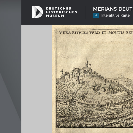
MERIANS DEUTS
Interaktive Karte
SCHIFFSTYPEN
MERIA
Entwicklungen im europäischen
Inter
Schiffbau
Bilder
Impre
Wissen