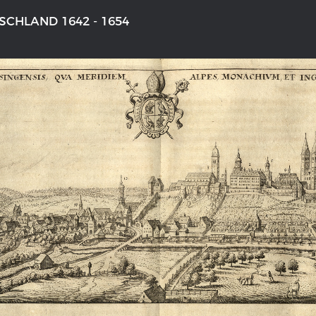
CHLAND 1642 - 1654
NS DEUTSCHLAND 1642 - 1654
DER RHEIN VON BASEL BIS KO
aktive Karte
Ganz neue Vorstellung des Rhein
1794
galerie Topographia Germaniae
Details der historischen Rheinkar
ssum
Deutsch-französische Geschicht
Rhein
swert