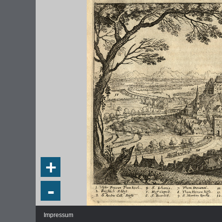
DIE NATIONALVERSAMMLUNG IN DER
WEIMA
PAULSKIRCHE 1848
DEMOK
Fraktionen und Abgeordnete
Regie
+
Details und Debatten
Politische Ziele der Fraktionen
-
Fragen und Antworten
Impressum