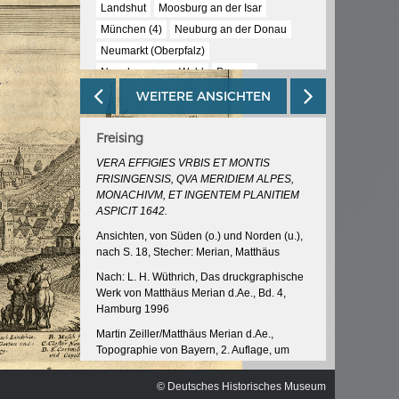
ischen
Landshut
Moosburg an der Isar
München (4)
Neuburg an der Donau
Neumarkt (Oberpfalz)
Neunburg vorm Wald
Passau
Regensburg (5)
Rosenheim
Salzburg
WEITERE ANSICHTEN
Schärding
Straubing
Vilshofen
Waldmünchen
Weiden
Freising
VERA EFFIGIES VRBIS ET MONTIS
FRISINGENSIS, QVA MERIDIEM ALPES,
MONACHIVM, ET INGENTEM PLANITIEM
ASPICIT 1642.
Ansichten, von Süden (o.) und Norden (u.),
nach S. 18, Stecher: Merian, Matthäus
Nach: L. H. Wüthrich, Das druckgraphische
Werk von Matthäus Merian d.Ae., Bd. 4,
Hamburg 1996
Martin Zeiller/Matthäus Merian d.Ae.,
Topographie von Bayern, 2. Auflage, um
1656
© Deutsches Historisches Museum
InventarNr: RA 52/5038 -16<2>/17/19.1