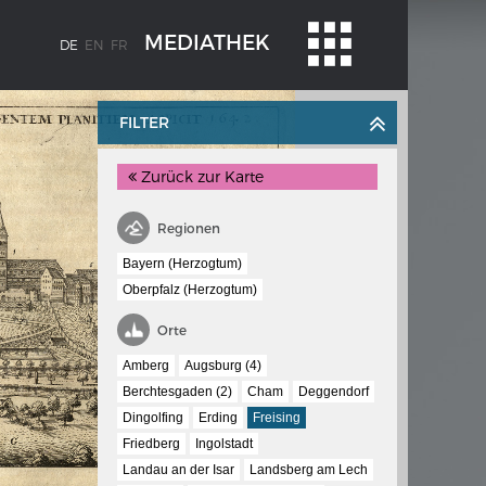
MEDIATHEK
DE
EN
FR
FILTER
Zurück zur Karte
Regionen
Bayern (Herzogtum)
Oberpfalz (Herzogtum)
BLENZ
KAISER KARL V.
Orte
stroms
Wappentafel mit den Wappen Kaiser
Amberg
Augsburg (4)
Karls V.
Berchtesgaden (2)
Cham
Deggendorf
te
Dingolfing
Erding
Freising
e am
Friedberg
Ingolstadt
Landau an der Isar
Landsberg am Lech