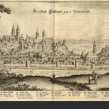
Chronologie der deutsch-französ
Geschichte
R: VOM WESEN UND WERT DER
RATIE
rungsprogramm