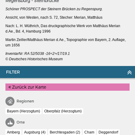
Regensburg - Steinbrücke
Schöner PROSPECT der Steinern Brücken zu Regenspurg.
Ansicht, von Westen, nach S. 72, Stecher: Merian, Matthäus
Nach: L. H. Wüthrich, Das druckgraphische Werk von Matthäus Merian
d.Ae., Bd. 4, Hamburg 1996
Martin Zeiller/Matthäus Merian d.Ae., Topographie von Bayern, 2. Auflage,
um 1656
InventarNr: RA 52/5038 -16<2>/17/19.1
© Deutsches Historisches Museum
FILTER
Zurück zur Karte
MERIANS DEUTSCHLAND 1642 - 1654
Regionen
Interaktive Karte
Bayern (Herzogtum)
Oberpfalz (Herzogtum)
Bildergalerie Topographia Germaniae
Orte
Impressum
Amberg
Augsburg (4)
Berchtesgaden (2)
Cham
Deggendorf