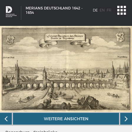
MERIANS DEUTSCHLAND 1642 -
DE
EN
FR
1654
SCHIFFSTYPEN
WEITERE ANSICHTEN
Entwicklungen im europäischen Schiffbau