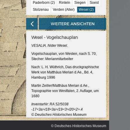
Paderborn (2)
Rinteln
Siegen
Soest
Stolzenau
Verden (Aller)
Wesel (2)
WEITERE ANSICHTEN
Wesel - Vogelschauplan
VESALIA. Nider Wesel.
Vogelschauplan, von Westen, nach S. 70,
Stecher: Merianmitarbeiter
Nach: L. H. Wüthrich, Das druckgraphische
Werk von Matthäus Merian d.Ae., Bd. 4,
Hamburg 1996
Martin Zeiller/Matthäus Merian d.Ae.,
Topographie von Westfalen, 2. Auflage, um
1680
InventarNr: RA 52/5038
-17<3a>/18<3a>/19<3>/20<2>.4
© Deutsches Historisches Museum
© Deutsches Historisches Museum