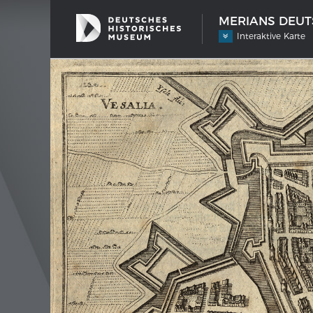
MERIANS DEUTS
Interaktive Karte
SCHIFFSTYPEN
MERIA
Entwicklungen im europäischen
Inter
Schiffbau
Bilder
Impre
Wissen