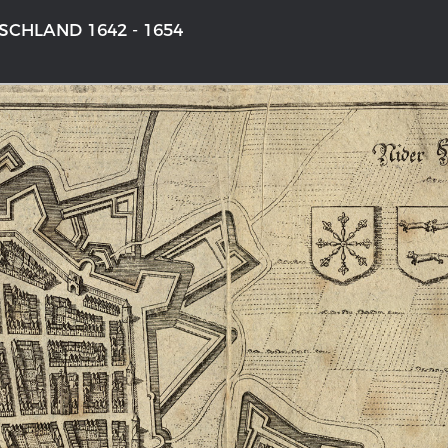
CHLAND 1642 - 1654
NS DEUTSCHLAND 1642 - 1654
LE RHIN DE BÂLE À COBLENCE
aktive Karte
Carte historique du Rhin de Bâle
Coblence 1794
galerie Topographia Germaniae
Détails de la carte historique
ssum
L'histoire franco-allemande
swert
Chronologie der deutsch-französ