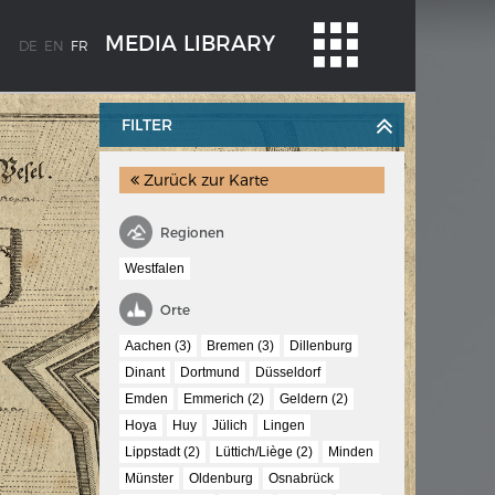
MEDIA LIBRARY
DE
EN
FR
FILTER
Zurück zur Karte
Regionen
Westfalen
WEIMAR: VOM WESEN UND WERT DER
Orte
DEMOKRATIE
Aachen (3)
Bremen (3)
Dillenburg
 à
Regierungsprogramm
Dinant
Dortmund
Düsseldorf
Emden
Emmerich (2)
Geldern (2)
Hoya
Huy
Jülich
Lingen
Lippstadt (2)
Lüttich/Liège (2)
Minden
Münster
Oldenburg
Osnabrück
ischen