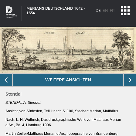
MERIANS DEUTSCHLAND 1642 -
DE
EN
FR
1654
WEITERE ANSICHTEN
Stendal
STENDALIA. Stendel.
Ansicht, von Südosten, Teil I: nach S. 100, Stecher: Merian, Matthäus
Nach: L. H. Wüthrich, Das druckgraphische Werk von Matthäus Merian
SCHIFFSTYPEN
d.Ae., Bd. 4, Hamburg 1996
Entwicklungen im europäischen Schiffbau
Martin Zeiller/Matthäus Merian d.Ae.,
Topographie von Brandenburg,