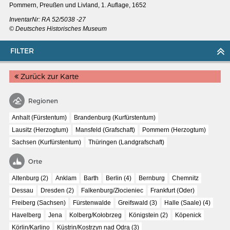
Pommern, Preußen und Livland, 1. Auflage, 1652
InventarNr: RA 52/5038 -27
© Deutsches Historisches Museum
FILTER
Zurück zur Karte
Regionen
Anhalt (Fürstentum)
Brandenburg (Kurfürstentum)
Lausitz (Herzogtum)
Mansfeld (Grafschaft)
Pommern (Herzogtum)
Sachsen (Kurfürstentum)
Thüringen (Landgrafschaft)
Orte
MERIANS DEUTSCHLAND 1642 - 1654
Altenburg (2)
Anklam
Barth
Berlin (4)
Bernburg
Chemnitz
Interaktive Karte
Dessau
Dresden (2)
Falkenburg/Złocieniec
Frankfurt (Oder)
Bildergalerie Topographia Germaniae
Freiberg (Sachsen)
Fürstenwalde
Greifswald (3)
Halle (Saale) (4)
Havelberg
Jena
Kolberg/Kołobrzeg
Königstein (2)
Köpenick
Impressum
Körlin/Karlino
Küstrin/Kostrzyn nad Odrą (3)