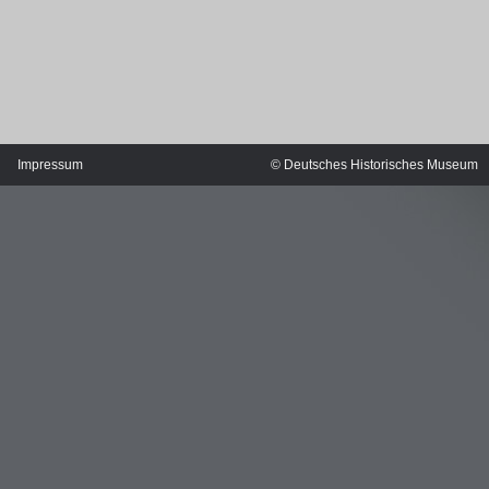
Impressum
© Deutsches Historisches Museum
MERIANS DEUTSCHLAND 1642 - 1654
Interaktive Karte
Bildergalerie Topographia Germaniae
Impressum
Wissenswert