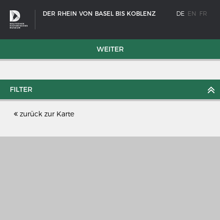
DER RHEIN VON BASEL BIS KOBLENZ
DE
EN
FR
WEITER
FILTER
zurück zur Karte
SCHIFFSTYPEN
Entwicklungen im europäischen Schiffbau