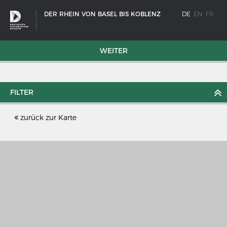
DER RHEIN VON BASEL BIS KOBLENZ
DE
EN
FR
WEITER
FILTER
zurück zur Karte
SCHIFFSTYPEN
Entwicklungen im europäischen Schiffbau