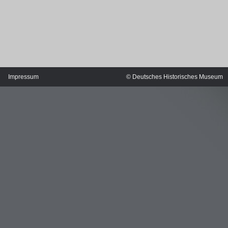
Impressum
© Deutsches Historisches Museum
MERIANS DEUTSCHLAND 1642 - 1654
Interaktive Karte
Bildergalerie Topographia Germaniae
Impressum
Wissenswert