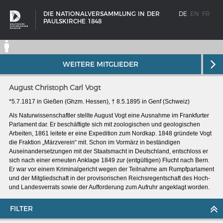
DIE NATIONALVERSAMMLUNG IN DER
DE
EN
FR
PAULSKIRCHE 1848
WEITERE MITGLIEDER
August Christoph Carl Vogt
*5.7.1817 in Gießen (Ghzm. Hessen), † 8.5.1895 in Genf (Schweiz)
Als Naturwissenschaftler stellte August Vogt eine Ausnahme im Frankfurter
Parlament dar. Er beschäftigte sich mit zoologischen und geologischen
Arbeiten, 1861 leitete er eine Expedition zum Nordkap. 1848 gründete Vogt
die Fraktion „Märzverein“ mit. Schon im Vormärz in beständigen
Auseinandersetzungen mit der Staatsmacht in Deutschland, entschloss er
sich nach einer erneuten Anklage 1849 zur (entgültigen) Flucht nach Bern.
Er war vor einem Kriminalgericht wegen der Teilnahme am Rumpfparlament
und der Mitgliedschaft in der provisorischen Reichsregentschaft des Hoch‑
und Landesverrats sowie der Auf­forderung zum Aufruhr angeklagt worden.
SCHIFFSTYPEN
FILTER
Entwicklungen im europäischen Schiffbau