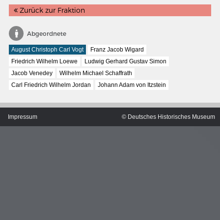
Zurück zur Fraktion
Abgeordnete
August Christoph Carl Vogt
Franz Jacob Wigard
Friedrich Wilhelm Loewe
Ludwig Gerhard Gustav Simon
Jacob Venedey
Wilhelm Michael Schaffrath
Carl Friedrich Wilhelm Jordan
Johann Adam von Itzstein
Impressum
© Deutsches Historisches Museum
MERIANS DEUTSCHLAND 1642 - 1654
Interaktive Karte
Bildergalerie Topographia Germaniae
Impressum
Wissenswert