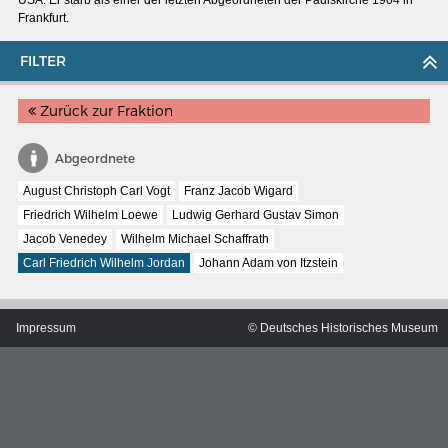
USA. Er starb als einer der letzten Abgeordneten der Paulskirche 1904 in
Frankfurt.
FILTER
Zurück zur Fraktion
Abgeordnete
August Christoph Carl Vogt
Franz Jacob Wigard
Friedrich Wilhelm Loewe
Ludwig Gerhard Gustav Simon
Jacob Venedey
Wilhelm Michael Schaffrath
Carl Friedrich Wilhelm Jordan
Johann Adam von Itzstein
MERIANS DEUTSCHLAND 1642 - 1654
Impressum
© Deutsches Historisches Museum
Interaktive Karte
Bildergalerie Topographia Germaniae
Impressum
Wissenswert