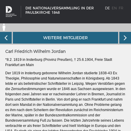
DIE NATIONALVERSAMMLUNG IN DER
DE
EN
FR
PAULSKIRCHE 1848
WEITERE MITGLIEDER
Carl Friedrich Wilhelm Jordan
*8.2. 1819 in Insterburg (Provinz Preußen), † 25.6.1904, Freie Stadt
Frankfurt am Main
Der 1819 in Insterburg geborene Wilhelm Jordan studierte 1838-43 Ev.
Theolgie, Philosophie und Naturwissenschaften in Königsberg. Ab 1843
lebte er als belletristischer Schriftsteller in Leipzig. Wegen Verstößen gegen
die Zensurbestimmungen wurde er 1846 aus Sachsen ausgewiesen. In den
folgenden zwei Jahren war er nacheinander Lehrer in Bremen, Journalist in
Paris und Schriftsteller in Berlin. Von dort ging er nach Frankfurt und nahm
dort sein Mandat in der Nationalversammlung an. Ohne Probleme gelang
es ihm nach dem Scheitern der Revolution zunächst im Reichsministerium
SCHIFFSTYPEN
der Marine, später in der Bundeszentralkommission und der
Bundesversammlung Fuß zu fassen. Die letzten Jahrzehnte seines Lebens
Entwicklungen im europäischen Schiffbau
verbrachte er als freier Schriftsteller und hielt Vorträge in Europa und den