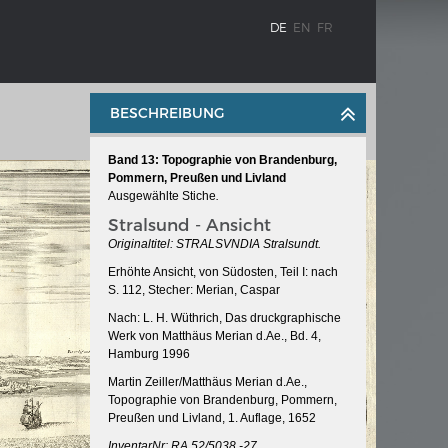
DE
EN
FR
BESCHREIBUNG
Band 13: Topographie von Brandenburg,
Pommern, Preußen und Livland
Ausgewählte Stiche
.
Stralsund - Ansicht
Originaltitel: STRALSVNDIA Stralsundt.
Erhöhte Ansicht, von Südosten, Teil I: nach
S. 112, Stecher: Merian, Caspar
BLENZ
KAISER KARL V.
Nach: L. H. Wüthrich, Das druckgraphische
stroms
Wappentafel mit den Wappen Kaiser
Werk von Matthäus Merian d.Ae., Bd. 4,
Karls V.
Hamburg 1996
te
Martin Zeiller/Matthäus Merian d.Ae.,
Topographie von Brandenburg, Pommern,
e am
Preußen und Livland, 1. Auflage, 1652
InventarNr: RA 52/5038 -27