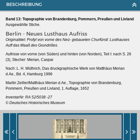
BESCHREIBUNG
Band 13: Topographie von Brandenburg, Pommern, Preußen und Livland
Ausgewählte Stiche
.
Berlin - Neues Lusthaus Aufriss
Originaltitel: Profyl von vorne des Neü- gebaueten Churfürstl: Lusthauses
Auff das Maaß des Grundrißes.
Aufrisse von vorne (von Süden) und hinten (von Norden), Teil I: nach S. 26
(3), Stecher: Merian, Caspar
Nach: L. H. Wüthrich, Das druckgraphische Werk von Matthäus Merian
d.Ae., Bd. 4, Hamburg 1996
Martin Zeiller/Matthäus Merian d.Ae., Topographie von Brandenburg,
Pommern, Preußen und Livland, 1. Auflage, 1652
InventarNr: RA 52/5038 -27
© Deutsches Historisches Museum
DER RHEIN VON BASEL BIS KOBLENZ
Ganz neue Vorstellung des Rheinstroms 1794
Details der historischen Rheinkarte
Deutsch-französische Geschichte am Rhein