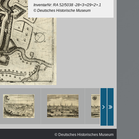
InventarNr: RA 52/5038 -28<3>/29<2>.1
© Deutsches Historische Museum
© Deutsches Historisches Museum