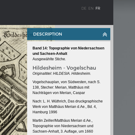
DE
EN
FR
DESCRIPTION
Band 14: Topographie von Niedersachsen
und Sachsen-Anhalt
Ausgewählte Stiche
.
Hildesheim - Vogelschau
Originaltitel:
HILDESIA. Hildesheim.
Vogelschauplan, von Südwesten, nach S.
WEIMAR: VOM WESEN UND WERT DER
138, Stecher: Merian, Matthäus mit
DEMOKRATIE
Nachträgen von Merian, Caspar
 à
Regierungsprogramm
Nach: L. H. Wüthrich, Das druckgraphische
Werk von Matthäus Merian d.Ae., Bd. 4,
Hamburg 1996
Martin Zeiller/Matthäus Merian d.Ae.,
Topographie von Niedersachsen und
Sachsen-Anhalt, 3. Auflage, um 1660
ischen