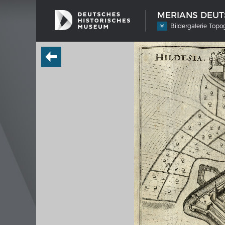
MERIANS DEUTS
Bildergalerie Top
SCHIFFSTYPEN
MERIA
Entwicklungen im europäischen
Interak
Schiffbau
Bilde
Impre
Wissen