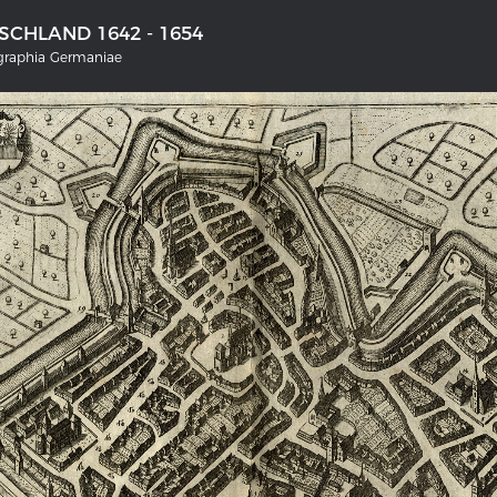
CHLAND 1642 - 1654
ographia Germaniae
NS DEUTSCHLAND 1642 - 1654
LE RHIN DE BÂLE À COBLENCE
tive Karte
Carte historique du Rhin de Bâle
Coblence 1794
rgalerie Topographia Germaniae
Détails de la carte historique
ssum
L'histoire franco-allemande
swert
Chronologie der deutsch-französ