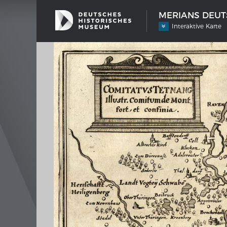
MERIANS DEUTS
Interaktive Karte
SCHIFFSTYPEN
MERIA
Entwicklungen im europäischen
Inter
Schiffbau
Bilder
Impre
Wissen