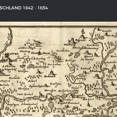
CHLAND 1642 - 1654
NS DEUTSCHLAND 1642 - 1654
DER RHEIN VON BASEL BIS KO
aktive Karte
Ganz neue Vorstellung des Rhein
1794
galerie Topographia Germaniae
Details der historischen Rheinkar
ssum
Deutsch-französische Geschicht
Rhein
swert