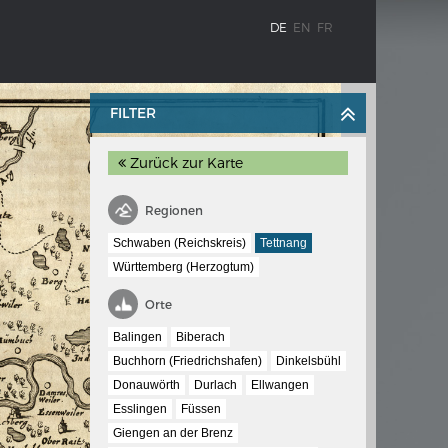
DE
EN
FR
FILTER
Zurück zur Karte
Regionen
Schwaben (Reichskreis)
Tettnang
Württemberg (Herzogtum)
BLENZ
KAISER KARL V.
Orte
stroms
Wappentafel mit den Wappen Kaiser
Balingen
Biberach
Karls V.
Buchhorn (Friedrichshafen)
Dinkelsbühl
te
Donauwörth
Durlach
Ellwangen
e am
Esslingen
Füssen
Giengen an der Brenz