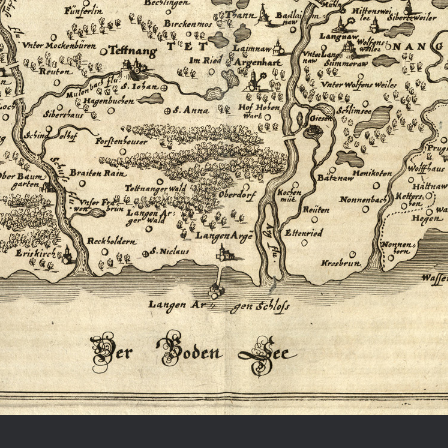
Chronologie der deutsch-französ
Geschichte
R: VOM WESEN UND WERT DER
RATIE
rungsprogramm