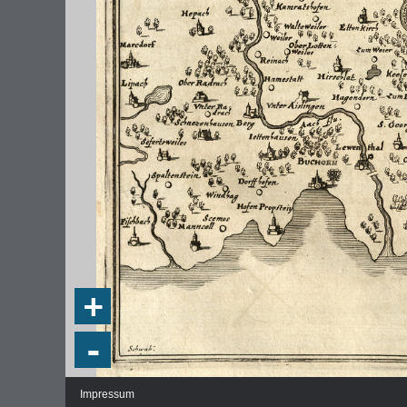
DIE NATIONALVERSAMMLUNG IN DER
WEIMA
PAULSKIRCHE 1848
DEMOK
Fraktionen und Abgeordnete
Regie
+
Details und Debatten
Politische Ziele der Fraktionen
-
Fragen und Antworten
Impressum