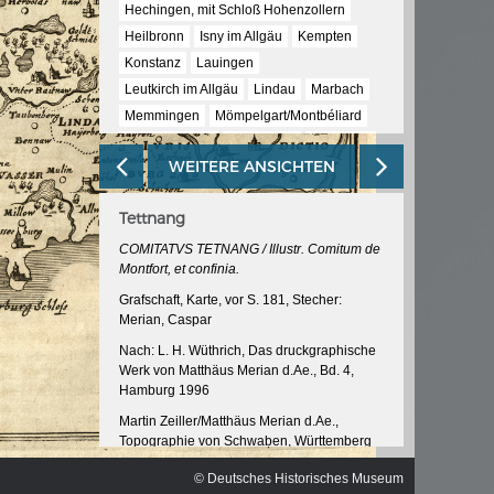
ischen
Hechingen, mit Schloß Hohenzollern
Heilbronn
Isny im Allgäu
Kempten
Konstanz
Lauingen
Leutkirch im Allgäu
Lindau
Marbach
Memmingen
Mömpelgart/Montbéliard
Neuenburg (2)
Nördlingen
Offenburg
WEITERE ANSICHTEN
Pforzheim
Rain am Lech
Rottweil
Schaffhausen
Schwäbisch Gmünd
Tettnang
Schwäbisch Hall
Stuttgart
Tübingen
Tuttlingen
Überlingen
Ulm (5)
COMITATVS TETNANG / Illustr. Comitum de
Montfort, et confinia.
Wangen im Allgäu
Grafschaft, Karte, vor S. 181, Stecher:
Merian, Caspar
Nach: L. H. Wüthrich, Das druckgraphische
Werk von Matthäus Merian d.Ae., Bd. 4,
Hamburg 1996
Martin Zeiller/Matthäus Merian d.Ae.,
Topographie von Schwaben, Württemberg
und Baden, 2. Auflage, um 1655
© Deutsches Historisches Museum
InventarNr: RA 52/5038 -21<2>