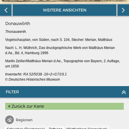
WEITERE ANSICHTEN
Donauwörth
Thonauwerth.
Vogelschauplan, von Süden, nach S. 104, Stecher: Merian, Matthäus
Nach: L. H. Wüthrich, Das druckgraphische Werk von Matthäus Merian
d.Ae., Bd. 4, Hamburg 1996
Martin Zeiller/Matthäus Merian d.Ae., Topographie von Bayern, 2. Auflage,
um 1656
InventarNr: RA 52/5038 -16<2>/17/19.1
© Deutsches Historisches Museum
FILTER
MERIANS DEUTSCHLAND 1642 - 1654
Interaktive Karte
Zurück zur Karte
Bildergalerie Topographia Germaniae
Impressum
Regionen
Wissenswert