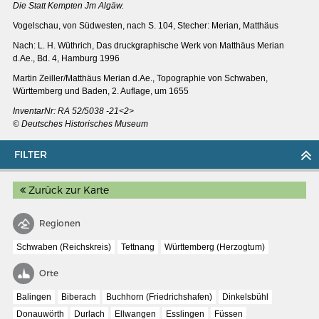
Die Statt Kempten Jm Algäw
.
Vogelschau, von Südwesten, nach S. 104, Stecher: Merian, Matthäus
Nach: L. H. Wüthrich, Das druckgraphische Werk von Matthäus Merian
d.Ae., Bd. 4, Hamburg 1996
Martin Zeiller/Matthäus Merian d.Ae., Topographie von Schwaben,
Württemberg und Baden, 2. Auflage, um 1655
InventarNr: RA 52/5038 -21<2>
© Deutsches Historisches Museum
FILTER
Zurück zur Karte
Regionen
MERIANS DEUTSCHLAND 1642 - 1654
Schwaben (Reichskreis)
Tettnang
Württemberg (Herzogtum)
Interaktive Karte
Bildergalerie Topographia Germaniae
Orte
Impressum
Balingen
Biberach
Buchhorn (Friedrichshafen)
Dinkelsbühl
Donauwörth
Durlach
Ellwangen
Esslingen
Füssen
Wissenswert