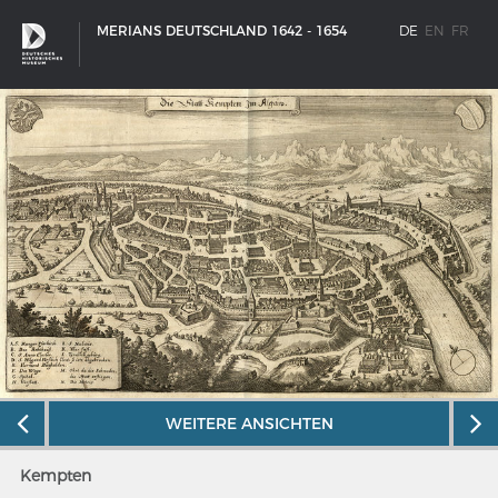
MERIANS DEUTSCHLAND 1642 - 1654
DE
EN
FR
WEITERE ANSICHTEN
SCHIFFSTYPEN
Entwicklungen im europäischen Schiffbau
Kempten