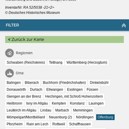
InventarNr: RA 52/5038 -21<2>
© Deutsches Historisches Museum
FILTER
Zurück zur Karte
Regionen
Schwaben (Reichskreis)
Tettnang
Württemberg (Herzogtum)
Orte
Balingen
Biberach
Buchhorn (Friedrichshafen)
Dinkelsbühl
Donauwörth
Durlach
Ellwangen
Esslingen
Füssen
MERIANS DEUTSCHLAND 1642 - 1654
Giengen an der Brenz
Hechingen, mit Schloß Hohenzollern
Interaktive Karte
Heilbronn
Isny im Allgäu
Kempten
Konstanz
Lauingen
Leutkirch im Allgäu
Lindau
Marbach
Memmingen
Bildergalerie Topographia Germaniae
Mömpelgart/Montbéliard
Neuenburg (2)
Nördlingen
Offenburg
Impressum
Pforzheim
Rain am Lech
Rottweil
Schaffhausen
Wissenswert