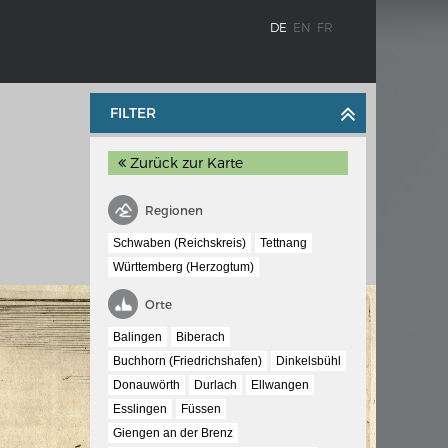
DE
EN
FR
FILTER
Zurück zur Karte
Regionen
Schwaben (Reichskreis)
Tettnang
Württemberg (Herzogtum)
BLENZ
KAISER KARL V.
Orte
stroms
Wappentafel mit den Wappen Kaiser
Balingen
Biberach
Karls V.
Buchhorn (Friedrichshafen)
Dinkelsbühl
te
Donauwörth
Durlach
Ellwangen
e am
Esslingen
Füssen
Giengen an der Brenz