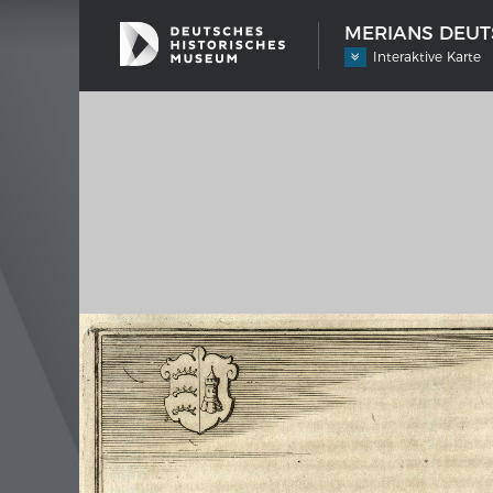
MERIANS DEUTS
Interaktive Karte
SCHIFFSTYPEN
MERIA
Entwicklungen im europäischen
Inter
Schiffbau
Bilder
Impre
Wissen