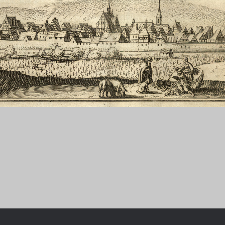
Chronologie der deutsch-französ
Geschichte
R: VOM WESEN UND WERT DER
RATIE
rungsprogramm