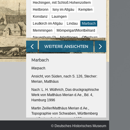
ischen
Hechingen, mit Schloß Hohenzollern
Heilbronn
Isny im Allgäu
Kempten
Konstanz
Lauingen
Leutkirch im Allgäu
Lindau
Marbach
Memmingen
Mömpelgart/Montbéliard
Neuenburg (2)
Nördlingen
Offenburg
Pforzheim
Rain am Lech
Rottweil
WEITERE ANSICHTEN
Schaffhausen
Schwäbisch Gmünd
Schwäbisch Hall
Stuttgart
Tübingen
Marbach
Tuttlingen
Überlingen
Ulm (5)
Marpach.
Wangen im Allgäu
Ansicht, von Süden, nach S. 126, Stecher:
Merian, Matthäus
Nach: L. H. Wüthrich, Das druckgraphische
Werk von Matthäus Merian d.Ae., Bd. 4,
Hamburg 1996
Martin Zeiller/Matthäus Merian d.Ae.,
Topographie von Schwaben, Württemberg
und Baden, 2. Auflage, um 1655
© Deutsches Historisches Museum
InventarNr: RA 52/5038 -21<2>