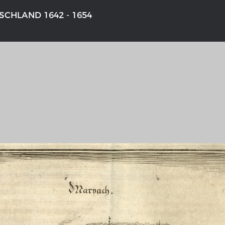
CHLAND 1642 - 1654
NS DEUTSCHLAND 1642 - 1654
DER RHEIN VON BASEL BIS KO
aktive Karte
Ganz neue Vorstellung des Rhein
1794
galerie Topographia Germaniae
Details der historischen Rheinkar
ssum
Deutsch-französische Geschicht
Rhein
swert