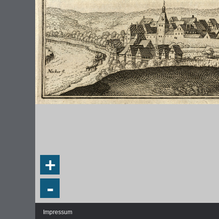
DIE NATIONALVERSAMMLUNG IN DER
WEIMA
PAULSKIRCHE 1848
DEMOK
Fraktionen und Abgeordnete
Regie
+
Details und Debatten
Politische Ziele der Fraktionen
-
Fragen und Antworten
Impressum