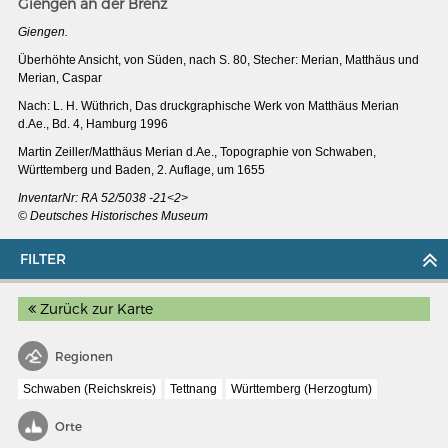
Giengen an der Brenz
Giengen.
Überhöhte Ansicht, von Süden, nach S. 80, Stecher: Merian, Matthäus und
Merian, Caspar
Nach: L. H. Wüthrich, Das druckgraphische Werk von Matthäus Merian
d.Ae., Bd. 4, Hamburg 1996
Martin Zeiller/Matthäus Merian d.Ae., Topographie von Schwaben,
Württemberg und Baden, 2. Auflage, um 1655
InventarNr: RA 52/5038 -21<2>
© Deutsches Historisches Museum
FILTER
Zurück zur Karte
MERIANS DEUTSCHLAND 1642 - 1654
Interaktive Karte
Regionen
Bildergalerie Topographia Germaniae
Schwaben (Reichskreis)
Tettnang
Württemberg (Herzogtum)
Impressum
Orte
Wissenswert