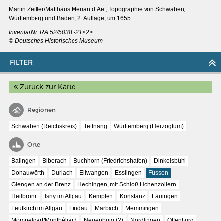
Martin Zeiller/Matthäus Merian d.Ae., Topographie von Schwaben,
Württemberg und Baden, 2. Auflage, um 1655
InventarNr: RA 52/5038 -21<2>
© Deutsches Historisches Museum
FILTER
Zurück zur Karte
Regionen
Schwaben (Reichskreis)
Tettnang
Württemberg (Herzogtum)
Orte
MERIANS DEUTSCHLAND 1642 - 1654
Balingen
Biberach
Buchhorn (Friedrichshafen)
Dinkelsbühl
Donauwörth
Durlach
Ellwangen
Esslingen
Füssen
Interaktive Karte
Giengen an der Brenz
Hechingen, mit Schloß Hohenzollern
Bildergalerie Topographia Germaniae
Heilbronn
Isny im Allgäu
Kempten
Konstanz
Lauingen
Impressum
Leutkirch im Allgäu
Lindau
Marbach
Memmingen
Mömpelgart/Montbéliard
Neuenburg (2)
Nördlingen
Offenburg
Wissenswert