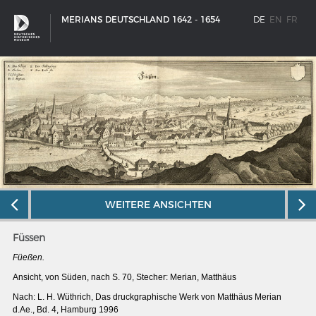
MERIANS DEUTSCHLAND 1642 - 1654
DE
EN
FR
WEITERE ANSICHTEN
Füssen
Füeßen.
SCHIFFSTYPEN
Ansicht, von Süden, nach S. 70, Stecher: Merian, Matthäus
Nach: L. H. Wüthrich, Das druckgraphische Werk von Matthäus Merian
Entwicklungen im europäischen Schiffbau
d.Ae., Bd. 4, Hamburg 1996