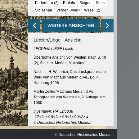
ischen
Paderborn (2)
Rinteln
Siegen
Soest
Stolzenau
Verden (Aller)
Wesel (2)
WEITERE ANSICHTEN
Lüttich/Liège - Ansicht
LEODIVM LIEGE Lutich.
Überhöhte Ansicht, von Westen, nach S. 40
(2), Stecher: Merian, Matthäus
Nach: L. H. Wüthrich, Das druckgraphische
Werk von Matthäus Merian d.Ae., Bd. 4,
Hamburg 1996
Martin Zeiller/Matthäus Merian d.Ae.,
Topographie von Westfalen, 2. Auflage, um
1680
InventarNr: RA 52/5038
-17<3a>/18<3a>/19<3>/20<2>.4
© Deutsches Historisches Museum
© Deutsches Historisches Museum