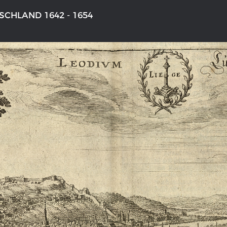
CHLAND 1642 - 1654
NS DEUTSCHLAND 1642 - 1654
DER RHEIN VON BASEL BIS KO
aktive Karte
Ganz neue Vorstellung des Rhein
1794
galerie Topographia Germaniae
Details der historischen Rheinkar
ssum
Deutsch-französische Geschicht
Rhein
swert