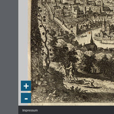
DIE NATIONALVERSAMMLUNG IN DER
WEIMA
PAULSKIRCHE 1848
DEMOK
Fraktionen und Abgeordnete
Regie
+
Details und Debatten
Politische Ziele der Fraktionen
-
Fragen und Antworten
Impressum