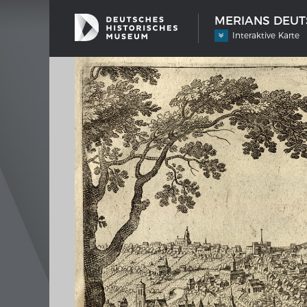
MERIANS DEUTS
Interaktive Karte
SCHIFFSTYPEN
MERIA
Entwicklungen im europäischen
Inter
Schiffbau
Bilder
Impre
Wissen