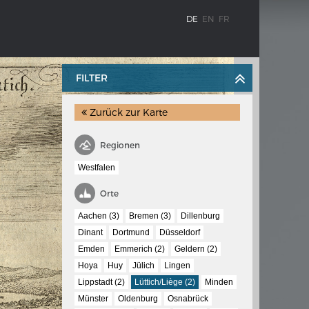
DE
EN
FR
FILTER
Zurück zur Karte
Regionen
Westfalen
Orte
BLENZ
KAISER KARL V.
Aachen (3)
Bremen (3)
Dillenburg
stroms
Wappentafel mit den Wappen Kaiser
Dinant
Dortmund
Düsseldorf
Karls V.
Emden
Emmerich (2)
Geldern (2)
te
Hoya
Huy
Jülich
Lingen
e am
Lippstadt (2)
Lüttich/Liège (2)
Minden
Münster
Oldenburg
Osnabrück