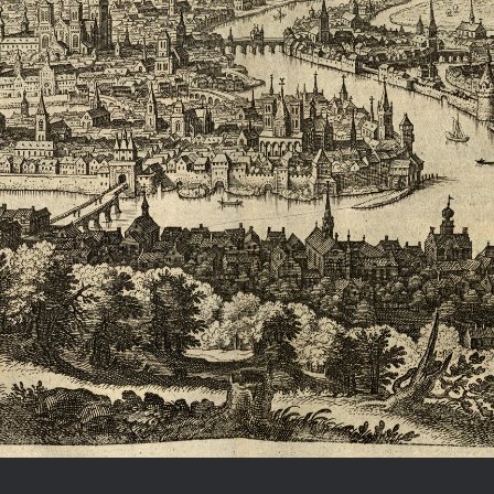
Chronologie der deutsch-französ
Geschichte
R: VOM WESEN UND WERT DER
RATIE
rungsprogramm