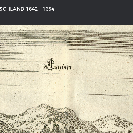
CHLAND 1642 - 1654
NS DEUTSCHLAND 1642 - 1654
DER RHEIN VON BASEL BIS KO
aktive Karte
Ganz neue Vorstellung des Rhein
1794
galerie Topographia Germaniae
Details der historischen Rheinkar
ssum
Deutsch-französische Geschicht
Rhein
swert