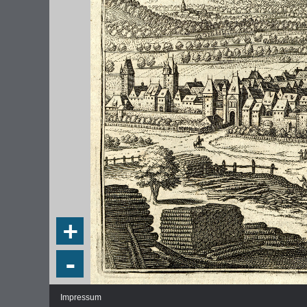
DIE NATIONALVERSAMMLUNG IN DER
WEIMA
PAULSKIRCHE 1848
DEMOK
Fraktionen und Abgeordnete
Regie
+
Details und Debatten
Politische Ziele der Fraktionen
-
Fragen und Antworten
Impressum