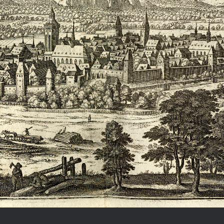
Chronologie der deutsch-französ
Geschichte
R: VOM WESEN UND WERT DER
RATIE
rungsprogramm