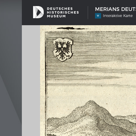
MERIANS DEUTS
Interaktive Karte
SCHIFFSTYPEN
MERIA
Entwicklungen im europäischen
Inter
Schiffbau
Bilder
Impre
Wissen