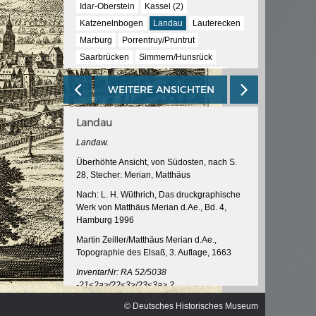
ischen
Idar-Oberstein
Kassel (2)
Katzenelnbogen
Landau
Lauterecken
Marburg
Porrentruy/Pruntrut
Saarbrücken
Simmern/Hunsrück
Speyer
Weissenburg/Wissembourg
WEITERE ANSICHTEN
Wetzlar
Wiesbaden
Landau
Landaw.
Überhöhte Ansicht, von Südosten, nach S.
28, Stecher: Merian, Matthäus
Nach: L. H. Wüthrich, Das druckgraphische
Werk von Matthäus Merian d.Ae., Bd. 4,
Hamburg 1996
Martin Zeiller/Matthäus Merian d.Ae.,
Topographie des Elsaß, 3. Auflage, 1663
InventarNr: RA 52/5038
-21<2a>/22<3>/23<3a>.2
© Deutsches Historisches Museum
© Deutsches Historisches Museum