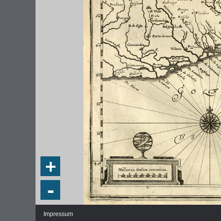
DIE NATIONALVERSAMMLUNG IN DER
WEIMA
PAULSKIRCHE 1848
DEMOK
Fraktionen und Abgeordnete
Regie
+
Details und Debatten
Politische Ziele der Fraktionen
-
Fragen und Antworten
Impressum