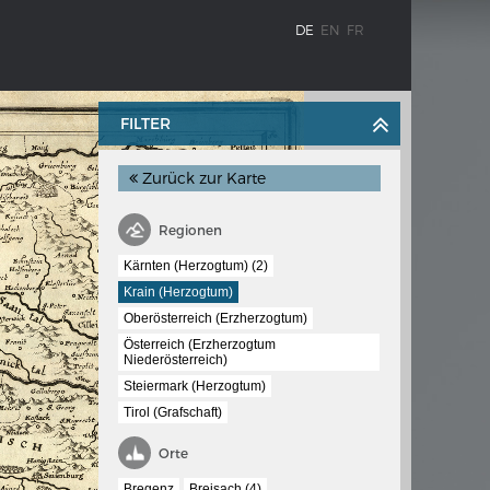
DE
EN
FR
FILTER
Zurück zur Karte
Regionen
Kärnten (Herzogtum) (2)
Krain (Herzogtum)
Oberösterreich (Erzherzogtum)
BLENZ
KAISER KARL V.
Österreich (Erzherzogtum
stroms
Wappentafel mit den Wappen Kaiser
Niederösterreich)
Karls V.
Steiermark (Herzogtum)
te
Tirol (Grafschaft)
e am
Orte
Bregenz
Breisach (4)