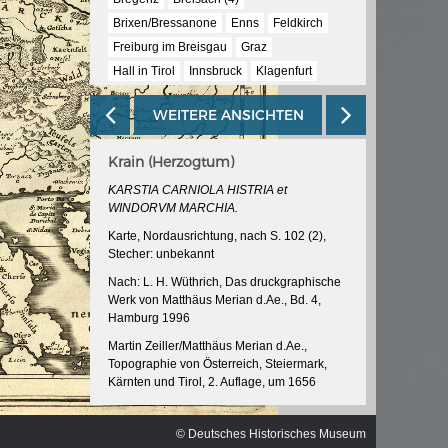
ischen
Brixen/Bressanone
Enns
Feldkirch
Freiburg im Breisgau
Graz
Hall in Tirol
Innsbruck
Klagenfurt
Linz
Ravensburg
Reutlingen
Steyr
WEITERE ANSICHTEN
Trient/Trento
Wels
Wien (5)
Krain (Herzogtum)
KARSTIA CARNIOLA HISTRIA et
WINDORVM MARCHIA.
Karte, Nordausrichtung, nach S. 102 (2),
Stecher: unbekannt
Nach: L. H. Wüthrich, Das druckgraphische
Werk von Matthäus Merian d.Ae., Bd. 4,
Hamburg 1996
Martin Zeiller/Matthäus Merian d.Ae.,
Topographie von Österreich, Steiermark,
Kärnten und Tirol, 2. Auflage, um 1656
InventarNr: RA 52/5038 -14<2>
© Deutsches Historisches Museum
© Deutsches Historisches Museum