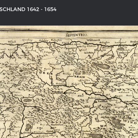
CHLAND 1642 - 1654
NS DEUTSCHLAND 1642 - 1654
DER RHEIN VON BASEL BIS KO
aktive Karte
Ganz neue Vorstellung des Rhein
1794
galerie Topographia Germaniae
Details der historischen Rheinkar
ssum
Deutsch-französische Geschicht
Rhein
swert