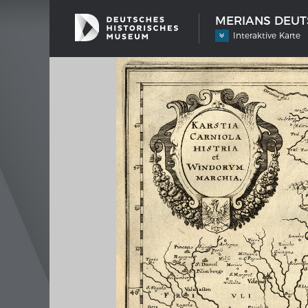
MERIANS DEUTS
Interaktive Karte
SCHIFFSTYPEN
MERIA
Entwicklungen im europäischen
Inter
Schiffbau
Bilder
Impre
Wissen