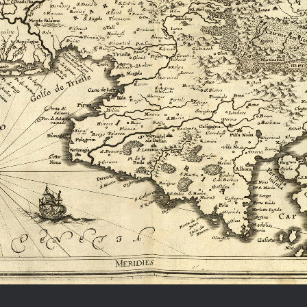
Chronologie der deutsch-französ
Geschichte
R: VOM WESEN UND WERT DER
RATIE
rungsprogramm