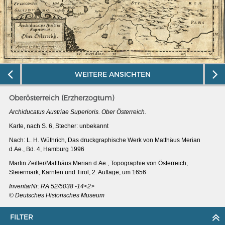
WEITERE ANSICHTEN
Oberösterreich (Erzherzogtum)
Archiducatus Austriae Superioris. Ober Österreich.
Karte, nach S. 6, Stecher: unbekannt
Nach: L. H. Wüthrich, Das druckgraphische Werk von Matthäus Merian
d.Ae., Bd. 4, Hamburg 1996
MERIANS DEUTSCHLAND 1642 - 1654
Martin Zeiller/Matthäus Merian d.Ae., Topographie von Österreich,
Steiermark, Kärnten und Tirol, 2. Auflage, um 1656
Interaktive Karte
InventarNr: RA 52/5038 -14<2>
Bildergalerie Topographia Germaniae
© Deutsches Historisches Museum
Impressum
FILTER
Wissenswert