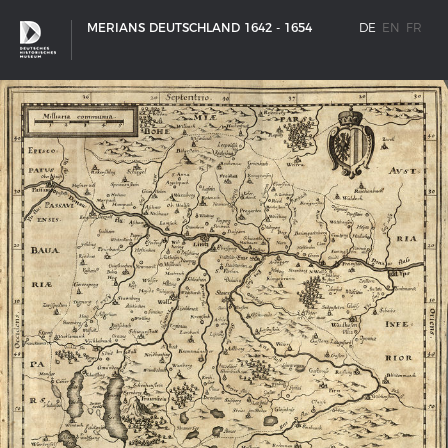
MERIANS DEUTSCHLAND 1642 - 1654
DE
EN
FR
SCHIFFSTYPEN
Entwicklungen im europäischen Schiffbau