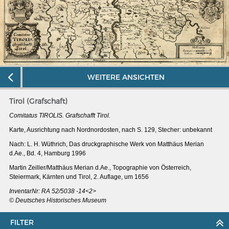
WEITERE ANSICHTEN
Tirol (Grafschaft)
Comitatus TIROLIS. Grafschafft Tirol.
Karte, Ausrichtung nach Nordnordosten, nach S. 129, Stecher: unbekannt
Nach: L. H. Wüthrich, Das druckgraphische Werk von Matthäus Merian
d.Ae., Bd. 4, Hamburg 1996
MERIANS DEUTSCHLAND 1642 - 1654
Martin Zeiller/Matthäus Merian d.Ae., Topographie von Österreich,
Steiermark, Kärnten und Tirol, 2. Auflage, um 1656
Interaktive Karte
InventarNr: RA 52/5038 -14<2>
Bildergalerie Topographia Germaniae
© Deutsches Historisches Museum
Impressum
FILTER
Wissenswert