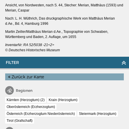
Ansicht, von Nordwesten, nach S. 44, Stecher: Merian, Matthäus (1593) und
Merian, Caspar
Nach: L. H. Wüthrich, Das druckgraphische Werk von Matthäus Merian
d.Ae., Bd. 4, Hamburg 1996
Martin Zeiller/Matthäus Merian d.Ae., Topographie von Schwaben,
Württemberg und Baden, 2. Auflage, um 1655
InventarNr: RA 52/5038 -21<2>
© Deutsches Historisches Museum
FILTER
Zurück zur Karte
Regionen
MERIANS DEUTSCHLAND 1642 - 1654
Kärnten (Herzogtum) (2)
Krain (Herzogtum)
Interaktive Karte
Oberösterreich (Erzherzogtum)
Bildergalerie Topographia Germaniae
Österreich (Erzherzogtum Niederösterreich)
Steiermark (Herzogtum)
Impressum
Tirol (Grafschaft)
Wissenswert