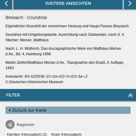
WEITERE ANSICHTEN
Breisach - Grundriss
Eigentlicher Grundriß der vornehmen Vestung vnd Haupt Passes Breysach.
Grundriss mit Umgebungskarte, Ausrichtung nach Südwesten, nach S. 4,
Stecher: Merian, Matthäus
Nach: L. H. Wüthrich, Das druckgraphische Werk von Matthäus Merian
d.Ae., Bd. 4, Hamburg 1996
Martin Zeiller/Matthäus Merian d.Ae., Topographie des Elsaß, 3. Auflage,
1663
InventarNr: RA 52/5038 -21<2a>/22<3>/23<3a>.2
© Deutsches Historisches Museum
FILTER
MERIANS DEUTSCHLAND 1642 - 1654
Interaktive Karte
Zurück zur Karte
Bildergalerie Topographia Germaniae
Regionen
Impressum
Kärnten (Herzogtum) (2)
Krain (Herzogtum)
Wissenswert