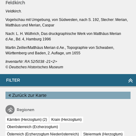
Feldkirch
Veldkirch.
Vogelschau mit Umgebung, von Südwesten, nach S. 192, Stecher: Merian,
Matthäus und Merian, Caspar
Nach: L. H. Wüthrich, Das druckgraphische Werk von Matthäus Merian
d.Ae., Bd. 4, Hamburg 1996
Martin Zeiller/Matthäus Merian d.Ae., Topographie von Schwaben,
Württemberg und Baden, 2. Auflage, um 1655
InventarNr: RA 52/5038 -21<2>
© Deutsches Historisches Museum
FILTER
Zurück zur Karte
MERIANS DEUTSCHLAND 1642 - 1654
Interaktive Karte
Regionen
Bildergalerie Topographia Germaniae
Kärnten (Herzogtum) (2)
Krain (Herzogtum)
Impressum
Oberösterreich (Erzherzogtum)
Österreich (Erzherzogtum Niederösterreich)
Steiermark (Herzogtum)
Wissenswert