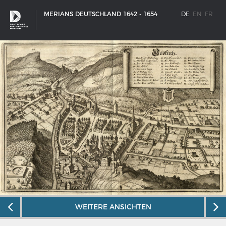
MERIANS DEUTSCHLAND 1642 - 1654
DE
EN
FR
SCHIFFSTYPEN
WEITERE ANSICHTEN
Entwicklungen im europäischen Schiffbau