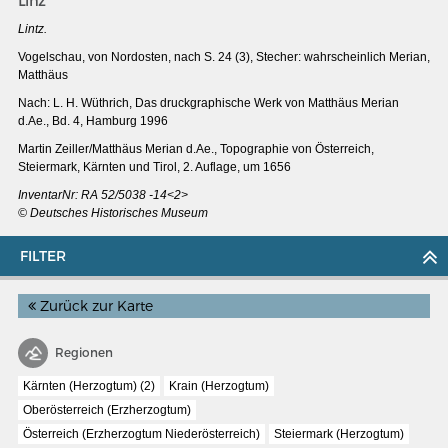
Linz
Lintz.
Vogelschau, von Nordosten, nach S. 24 (3), Stecher: wahrscheinlich Merian,
Matthäus
Nach: L. H. Wüthrich, Das druckgraphische Werk von Matthäus Merian
d.Ae., Bd. 4, Hamburg 1996
Martin Zeiller/Matthäus Merian d.Ae., Topographie von Österreich,
Steiermark, Kärnten und Tirol, 2. Auflage, um 1656
InventarNr: RA 52/5038 -14<2>
© Deutsches Historisches Museum
FILTER
Zurück zur Karte
MERIANS DEUTSCHLAND 1642 - 1654
Interaktive Karte
Regionen
Bildergalerie Topographia Germaniae
Kärnten (Herzogtum) (2)
Krain (Herzogtum)
Oberösterreich (Erzherzogtum)
Impressum
Österreich (Erzherzogtum Niederösterreich)
Steiermark (Herzogtum)
Wissenswert