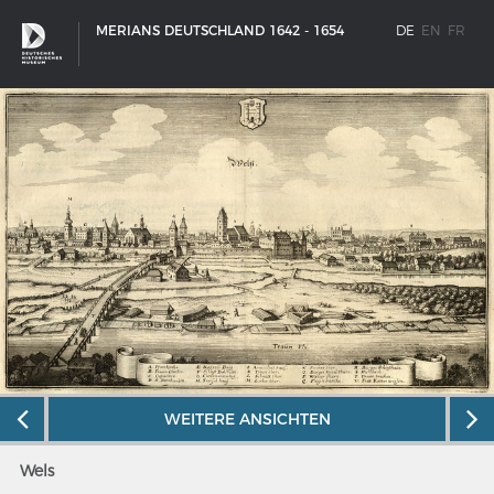
MERIANS DEUTSCHLAND 1642 - 1654
DE
EN
FR
WEITERE ANSICHTEN
SCHIFFSTYPEN
Entwicklungen im europäischen Schiffbau
Wels