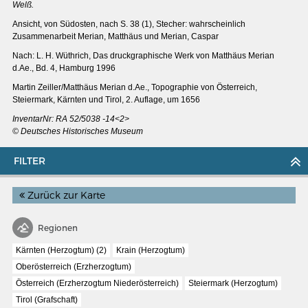
Welß.
Ansicht, von Südosten, nach S. 38 (1), Stecher: wahrscheinlich
Zusammenarbeit Merian, Matthäus und Merian, Caspar
Nach: L. H. Wüthrich, Das druckgraphische Werk von Matthäus Merian
d.Ae., Bd. 4, Hamburg 1996
Martin Zeiller/Matthäus Merian d.Ae., Topographie von Österreich,
Steiermark, Kärnten und Tirol, 2. Auflage, um 1656
InventarNr: RA 52/5038 -14<2>
© Deutsches Historisches Museum
FILTER
Zurück zur Karte
MERIANS DEUTSCHLAND 1642 - 1654
Regionen
Interaktive Karte
Kärnten (Herzogtum) (2)
Krain (Herzogtum)
Bildergalerie Topographia Germaniae
Oberösterreich (Erzherzogtum)
Österreich (Erzherzogtum Niederösterreich)
Steiermark (Herzogtum)
Impressum
Tirol (Grafschaft)
Wissenswert