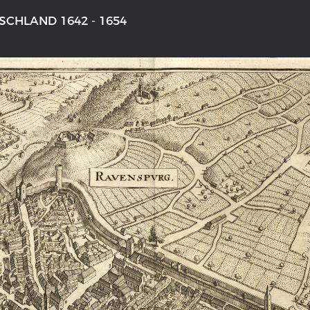
CHLAND 1642 - 1654
NS DEUTSCHLAND 1642 - 1654
DER RHEIN VON BASEL BIS KO
aktive Karte
Ganz neue Vorstellung des Rhein
1794
galerie Topographia Germaniae
Details der historischen Rheinkar
ssum
Deutsch-französische Geschicht
Rhein
swert