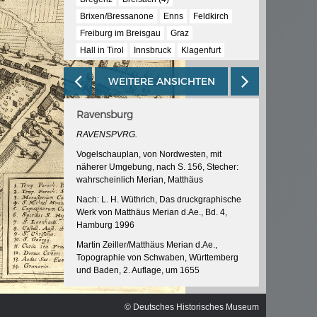
ischen
Brixen/Bressanone
Enns
Feldkirch
Freiburg im Breisgau
Graz
Hall in Tirol
Innsbruck
Klagenfurt
Linz
Ravensburg
Reutlingen
Steyr
WEITERE ANSICHTEN
Trient/Trento
Wels
Wien (5)
Ravensburg
RAVENSPVRG.
Vogelschauplan, von Nordwesten, mit
näherer Umgebung, nach S. 156, Stecher:
wahrscheinlich Merian, Matthäus
Nach: L. H. Wüthrich, Das druckgraphische
Werk von Matthäus Merian d.Ae., Bd. 4,
Hamburg 1996
Martin Zeiller/Matthäus Merian d.Ae.,
Topographie von Schwaben, Württemberg
und Baden, 2. Auflage, um 1655
InventarNr: RA 52/5038 -21<2>
© Deutsches Historisches Museum
© Deutsches Historisches Museum