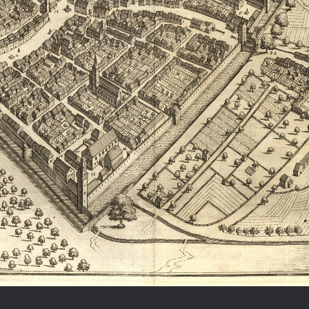
Chronologie der deutsch-französ
Geschichte
R: VOM WESEN UND WERT DER
RATIE
rungsprogramm