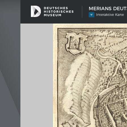
MERIANS DEUTS
Interaktive Karte
SCHIFFSTYPEN
MERIA
Entwicklungen im europäischen
Inter
Schiffbau
Bilder
Impre
Wissen