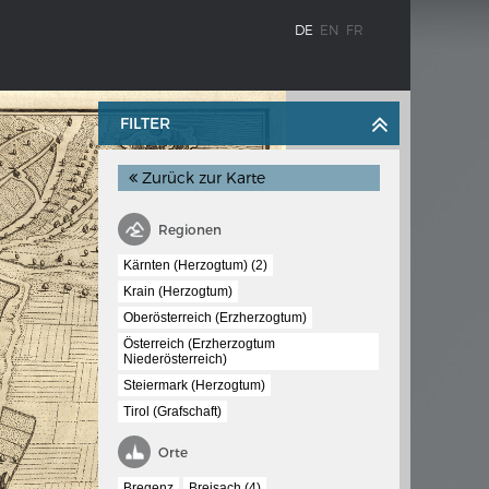
DE
EN
FR
FILTER
Zurück zur Karte
Regionen
Kärnten (Herzogtum) (2)
Krain (Herzogtum)
Oberösterreich (Erzherzogtum)
BLENZ
KAISER KARL V.
Österreich (Erzherzogtum
stroms
Wappentafel mit den Wappen Kaiser
Niederösterreich)
Karls V.
Steiermark (Herzogtum)
te
Tirol (Grafschaft)
e am
Orte
Bregenz
Breisach (4)