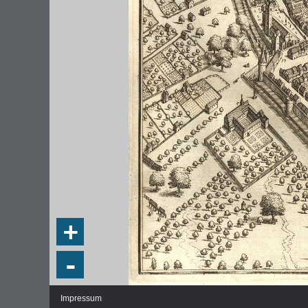
DIE NATIONALVERSAMMLUNG IN DER
WEIMA
PAULSKIRCHE 1848
DEMOK
Fraktionen und Abgeordnete
Regie
+
Details und Debatten
Politische Ziele der Fraktionen
-
Fragen und Antworten
Impressum