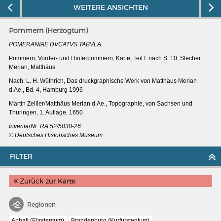
WEITERE ANSICHTEN
Pommern (Herzogtum)
POMERANIAE DVCATVS TABVLA.
Pommern, Vorder- und Hinterpommern, Karte, Teil I: nach S. 10, Stecher:
Merian, Matthäus
Nach: L. H. Wüthrich, Das druckgraphische Werk von Matthäus Merian
d.Ae., Bd. 4, Hamburg 1996
Martin Zeiller/Matthäus Merian d.Ae., Topographie, von Sachsen und
Thüringen, 1. Auflage, 1650
InventarNr:
RA 52/5038-26
© Deutsches Historisches Museum
FILTER
MERIANS DEUTSCHLAND 1642 - 1654
Interaktive Karte
Zurück zur Karte
Bildergalerie Topographia Germaniae
Regionen
Impressum
Wissenswert
Anhalt (Fürstentum)
Brandenburg (Kurfürstentum)