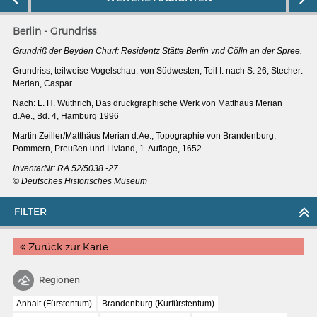
Berlin - Grundriss
Grundriß der Beyden Churf: Residentz Stätte Berlin vnd Cölln an der Spree.
Grundriss, teilweise Vogelschau, von Südwesten, Teil I: nach S. 26, Stecher:
Merian, Caspar
Nach: L. H. Wüthrich, Das druckgraphische Werk von Matthäus Merian
d.Ae., Bd. 4, Hamburg 1996
Martin Zeiller/Matthäus Merian d.Ae., Topographie von Brandenburg,
Pommern, Preußen und Livland, 1. Auflage, 1652
InventarNr: RA 52/5038 -27
© Deutsches Historisches Museum
FILTER
MERIANS DEUTSCHLAND 1642 - 1654
Zurück zur Karte
Interaktive Karte
Bildergalerie Topographia Germaniae
Regionen
Impressum
Anhalt (Fürstentum)
Brandenburg (Kurfürstentum)
Wissenswert