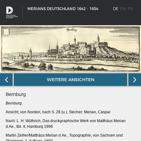
MERIANS DEUTSCHLAND 1642 - 1654
DE
EN
FR
WEITERE ANSICHTEN
Bernburg
Bernburg.
Ansicht, von Norden, nach S. 28 (u.), Stecher: Merian, Caspar
Nach: L. H. Wüthrich, Das druckgraphische Werk von Matthäus Merian
SCHIFFSTYPEN
d.Ae., Bd. 4, Hamburg 1996
Entwicklungen im europäischen Schiffbau
Martin Zeiller/Matthäus Merian d.Ae., Topographie, von Sachsen und