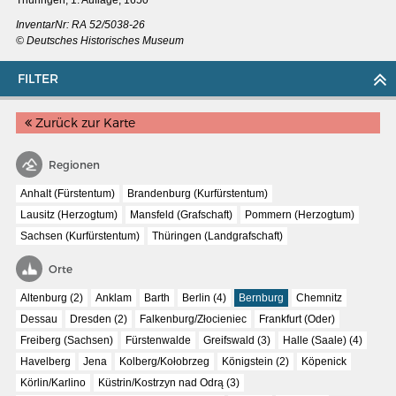
Thüringen, 1. Auflage, 1650
InventarNr:
RA 52/5038-26
© Deutsches Historisches Museum
FILTER
Zurück zur Karte
Regionen
Anhalt (Fürstentum)
Brandenburg (Kurfürstentum)
Lausitz (Herzogtum)
Mansfeld (Grafschaft)
Pommern (Herzogtum)
Sachsen (Kurfürstentum)
Thüringen (Landgrafschaft)
Orte
MERIANS DEUTSCHLAND 1642 - 1654
Altenburg (2)
Anklam
Barth
Berlin (4)
Bernburg
Chemnitz
Interaktive Karte
Dessau
Dresden (2)
Falkenburg/Złocieniec
Frankfurt (Oder)
Bildergalerie Topographia Germaniae
Freiberg (Sachsen)
Fürstenwalde
Greifswald (3)
Halle (Saale) (4)
Havelberg
Jena
Kolberg/Kołobrzeg
Königstein (2)
Köpenick
Impressum
Körlin/Karlino
Küstrin/Kostrzyn nad Odrą (3)
Wissenswert