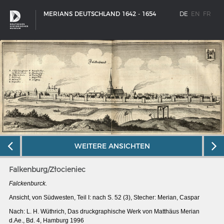
MERIANS DEUTSCHLAND 1642 - 1654
DE
EN
FR
WEITERE ANSICHTEN
Falkenburg/Złocieniec
Falckenburck.
SCHIFFSTYPEN
Ansicht, von Südwesten, Teil I: nach S. 52 (3), Stecher: Merian, Caspar
Entwicklungen im europäischen Schiffbau
Nach: L. H. Wüthrich, Das druckgraphische Werk von Matthäus Merian
d.Ae., Bd. 4, Hamburg 1996