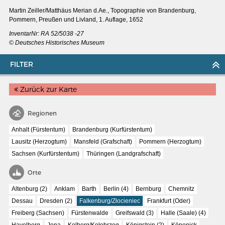
Martin Zeiller/Matthäus Merian d.Ae.,
Topographie von Brandenburg,
Pommern, Preußen und Livland, 1. Auflage, 1652
InventarNr: RA 52/5038 -27
© Deutsches Historisches Museum
FILTER
Zurück zur Karte
Regionen
Anhalt (Fürstentum)
Brandenburg (Kurfürstentum)
Lausitz (Herzogtum)
Mansfeld (Grafschaft)
Pommern (Herzogtum)
Sachsen (Kurfürstentum)
Thüringen (Landgrafschaft)
MERIANS DEUTSCHLAND 1642 - 1654
Orte
Interaktive Karte
Altenburg (2)
Anklam
Barth
Berlin (4)
Bernburg
Chemnitz
Bildergalerie Topographia Germaniae
Dessau
Dresden (2)
Falkenburg/Złocieniec
Frankfurt (Oder)
Impressum
Freiberg (Sachsen)
Fürstenwalde
Greifswald (3)
Halle (Saale) (4)
Wissenswert