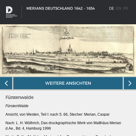
MERIANS DEUTSCHLAND 1642 - 1654
DE
EN
FR
WEITERE ANSICHTEN
Fürstenwalde
FürstenWalde
Ansicht, von Westen, Teil I: nach S. 66, Stecher: Merian, Caspar
SCHIFFSTYPEN
Nach: L. H. Wüthrich, Das druckgraphische Werk von Matthäus Merian
Entwicklungen im europäischen Schiffbau
d.Ae., Bd. 4, Hamburg 1996