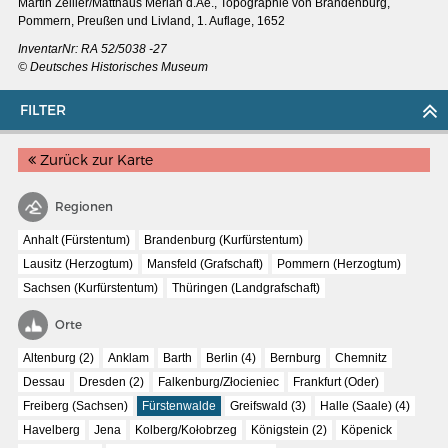
Martin Zeiller/Matthäus Merian d.Ae.,
Topographie von Brandenburg,
Pommern, Preußen und Livland, 1. Auflage, 1652
InventarNr: RA 52/5038 -27
© Deutsches Historisches Museum
FILTER
Zurück zur Karte
Regionen
Anhalt (Fürstentum)
Brandenburg (Kurfürstentum)
Lausitz (Herzogtum)
Mansfeld (Grafschaft)
Pommern (Herzogtum)
Sachsen (Kurfürstentum)
Thüringen (Landgrafschaft)
MERIANS DEUTSCHLAND 1642 - 1654
Orte
Interaktive Karte
Altenburg (2)
Anklam
Barth
Berlin (4)
Bernburg
Chemnitz
Dessau
Dresden (2)
Falkenburg/Złocieniec
Frankfurt (Oder)
Bildergalerie Topographia Germaniae
Freiberg (Sachsen)
Fürstenwalde
Greifswald (3)
Halle (Saale) (4)
Impressum
Havelberg
Jena
Kolberg/Kołobrzeg
Königstein (2)
Köpenick
Wissenswert