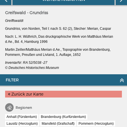
Greifswald - Grundriss
Greiffswaldt
Grundriss, von Norden, Teil I: nach S. 62 (2), Stecher: Merian, Caspar
Nach: L. H. Wüthrich, Das druckgraphische Werk von Matthäus Merian
d.Ae., Bd. 4, Hamburg 1996
Martin Zeiller/Matthäus Merian d.Ae.,
Topographie von Brandenburg,
Pommern, Preußen und Livland, 1. Auflage, 1652
InventarNr: RA 52/5038 -27
© Deutsches Historisches Museum
FILTER
MERIANS DEUTSCHLAND 1642 - 1654
Zurück zur Karte
Interaktive Karte
Regionen
Bildergalerie Topographia Germaniae
Anhalt (Fürstentum)
Brandenburg (Kurfürstentum)
Impressum
Lausitz (Herzogtum)
Mansfeld (Grafschaft)
Pommern (Herzogtum)
Wissenswert