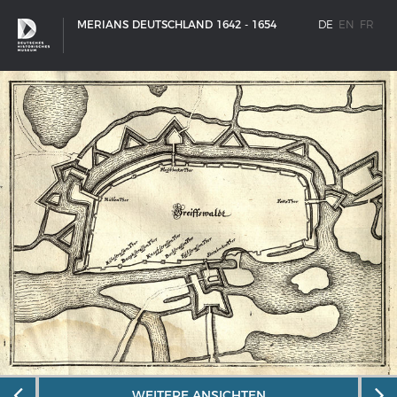
MERIANS DEUTSCHLAND 1642 - 1654
DE
EN
FR
SCHIFFSTYPEN
Entwicklungen im europäischen Schiffbau
WEITERE ANSICHTEN