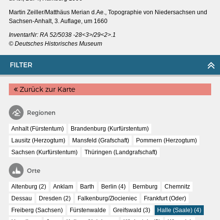
Martin Zeiller/Matthäus Merian d.Ae., Topographie von Niedersachsen und
Sachsen-Anhalt, 3. Auflage, um 1660
InventarNr:
RA 52/5038 -28<3>/29<2>.1
© Deutsches Historisches Museum
FILTER
Zurück zur Karte
Regionen
Anhalt (Fürstentum)
Brandenburg (Kurfürstentum)
Lausitz (Herzogtum)
Mansfeld (Grafschaft)
Pommern (Herzogtum)
Sachsen (Kurfürstentum)
Thüringen (Landgrafschaft)
MERIANS DEUTSCHLAND 1642 - 1654
Orte
Interaktive Karte
Altenburg (2)
Anklam
Barth
Berlin (4)
Bernburg
Chemnitz
Bildergalerie Topographia Germaniae
Dessau
Dresden (2)
Falkenburg/Złocieniec
Frankfurt (Oder)
Impressum
Freiberg (Sachsen)
Fürstenwalde
Greifswald (3)
Halle (Saale) (4)
Wissenswert