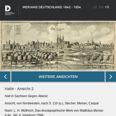
MERIANS DEUTSCHLAND 1642 - 1654
DE
EN
FR
WEITERE ANSICHTEN
Halle - Ansicht 2
Hall in Sachsen Gegen Abend.
SCHIFFSTYPEN
Ansicht, von Nordwesten, nach S. 110 (u.), Stecher: Merian, Caspar
Entwicklungen im europäischen Schiffbau
Nach: L. H. Wüthrich, Das druckgraphische Werk von Matthäus Merian
d.Ae., Bd. 4, Hamburg 1996