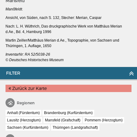
Mansfeld
Manßfeldt.
Ansicht, von Süden, nach S. 132, Stecher: Merian, Caspar
Nach: L. H. Wüthrich, Das druckgraphische Werk von Matthäus Merian
d.Ae., Bd. 4, Hamburg 1996
Martin Zeiller/Matthäus Merian d.Ae., Topographie, von Sachsen und
Thüringen, 1. Auflage, 1650
InventarNr:
RA 52/5038-26
© Deutsches Historisches Museum
FILTER
Zurück zur Karte
MERIANS DEUTSCHLAND 1642 - 1654
Regionen
Interaktive Karte
Anhalt (Fürstentum)
Brandenburg (Kurfürstentum)
Bildergalerie Topographia Germaniae
Lausitz (Herzogtum)
Mansfeld (Grafschaft)
Pommern (Herzogtum)
Impressum
Sachsen (Kurfürstentum)
Thüringen (Landgrafschaft)
Wissenswert