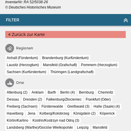
InventarNr:
RA 52/5038-26
© Deutsches Historisches Museum
FILTER
Zurück zur Karte
Regionen
Anhalt (Fürstentum)
Brandenburg (Kurfürstentum)
Lausitz (Herzogtum)
Mansfeld (Grafschaft)
Pommern (Herzogtum)
Sachsen (Kurfürstentum)
Thüringen (Landgrafschaft)
Orte
Altenburg (2)
Anklam
Barth
Berlin (4)
Bernburg
Chemnitz
MERIANS DEUTSCHLAND 1642 - 1654
Dessau
Dresden (2)
Falkenburg/Złocieniec
Frankfurt (Oder)
Interaktive Karte
Freiberg (Sachsen)
Fürstenwalde
Greifswald (3)
Halle (Saale) (4)
Bildergalerie Topographia Germaniae
Havelberg
Jena
Kolberg/Kołobrzeg
Königstein (2)
Köpenick
Körlin/Karlino
Küstrin/Kostrzyn nad Odrą (3)
Impressum
Landsberg (Warthe)/Gorzów Wielkopolski
Leipzig
Mansfeld
Wissenswert