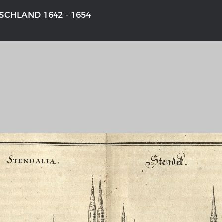
CHLAND 1642 - 1654
NS DEUTSCHLAND 1642 - 1654
DER RHEIN VON BASEL BIS KO
aktive Karte
Ganz neue Vorstellung des Rhein
1794
galerie Topographia Germaniae
Details der historischen Rheinkar
ssum
Deutsch-französische Geschicht
Rhein
swert