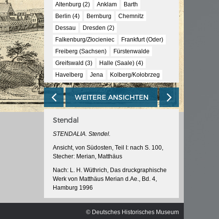
ischen
Altenburg (2)
Anklam
Barth
Berlin (4)
Bernburg
Chemnitz
Dessau
Dresden (2)
Falkenburg/Złocieniec
Frankfurt (Oder)
Freiberg (Sachsen)
Fürstenwalde
Greifswald (3)
Halle (Saale) (4)
Havelberg
Jena
Kolberg/Kołobrzeg
Königstein (2)
Köpenick
Körlin/Karlino
WEITERE ANSICHTEN
Küstrin/Kostrzyn nad Odrą (3)
Landsberg (Warthe)/Gorzów Wielkopolski
Stendal
Leipzig
Mansfeld
Meissen
Merseburg
Mühlhausen (Thüringen)
STENDALIA. Stendel.
Naumburg (Saale)
Neuruppin
Plauen
Ansicht, von Südosten, Teil I: nach S. 100,
Stecher: Merian, Matthäus
Rathenow
Saalfeld (Saale)
Spandau
Stendal
Stettin/Szczecin (3)
Stralsund
Nach: L. H. Wüthrich, Das druckgraphische
Werk von Matthäus Merian d.Ae., Bd. 4,
Tangermünde
Templin
Torgau (2)
Hamburg 1996
Ueckermünde
Usedom
Weimar (2)
Martin Zeiller/Matthäus Merian d.Ae.,
Werben (Elbe)
Wettin
Wittenberg
Topographie von Brandenburg, Pommern,
© Deutsches Historisches Museum
Wittstock (Dosse)
Wolgast (2)
Wurzen