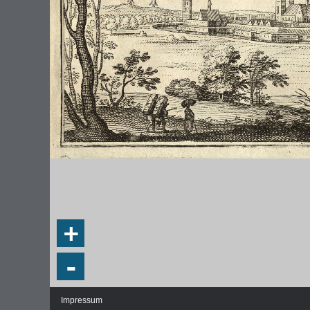
DIE NATIONALVERSAMMLUNG IN DER
WEIMA
PAULSKIRCHE 1848
DEMOK
Fraktionen und Abgeordnete
Regie
+
Details und Debatten
Politische Ziele der Fraktionen
-
Fragen und Antworten
Impressum