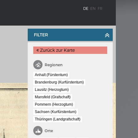
DE
EN
FR
FILTER
Zurück zur Karte
Regionen
Anhalt (Fürstentum)
Brandenburg (Kurfürstentum)
Lausitz (Herzogtum)
BLENZ
KAISER KARL V.
Mansfeld (Grafschaft)
stroms
Wappentafel mit den Wappen Kaiser
Pommern (Herzogtum)
Karls V.
Sachsen (Kurfürstentum)
te
Thüringen (Landgrafschaft)
e am
Orte