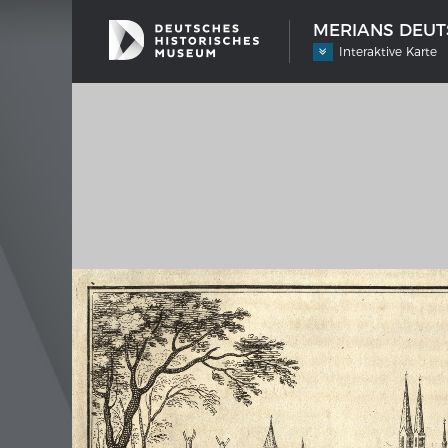
MERIANS DEUTS
Interaktive Karte
SCHIFFSTYPEN
MERIA
Entwicklungen im europäischen
Inter
Schiffbau
Bilder
Impre
Wissen