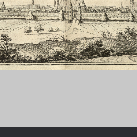
Chronologie der deutsch-französ
Geschichte
R: VOM WESEN UND WERT DER
RATIE
rungsprogramm