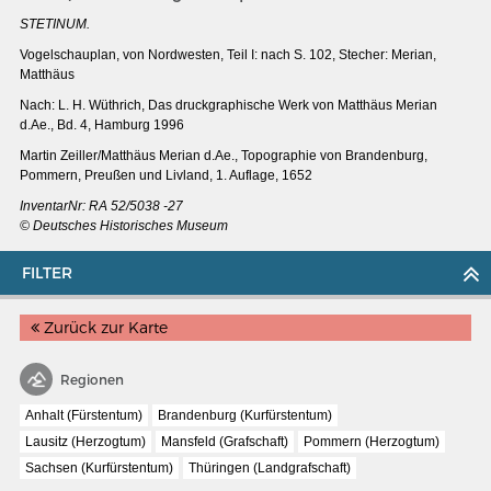
STETINUM.
Vogelschauplan, von Nordwesten, Teil I: nach S. 102, Stecher: Merian,
Matthäus
Nach: L. H. Wüthrich, Das druckgraphische Werk von Matthäus Merian
d.Ae., Bd. 4, Hamburg 1996
Martin Zeiller/Matthäus Merian d.Ae.,
Topographie von Brandenburg,
Pommern, Preußen und Livland, 1. Auflage, 1652
InventarNr: RA 52/5038 -27
© Deutsches Historisches Museum
FILTER
Zurück zur Karte
MERIANS DEUTSCHLAND 1642 - 1654
Regionen
Interaktive Karte
Anhalt (Fürstentum)
Brandenburg (Kurfürstentum)
Bildergalerie Topographia Germaniae
Lausitz (Herzogtum)
Mansfeld (Grafschaft)
Pommern (Herzogtum)
Impressum
Sachsen (Kurfürstentum)
Thüringen (Landgrafschaft)
Wissenswert