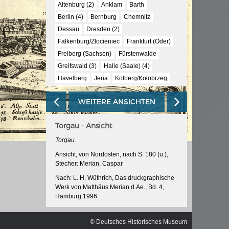
ischen
Altenburg (2)
Anklam
Barth
Berlin (4)
Bernburg
Chemnitz
Dessau
Dresden (2)
Falkenburg/Złocieniec
Frankfurt (Oder)
Freiberg (Sachsen)
Fürstenwalde
Greifswald (3)
Halle (Saale) (4)
Havelberg
Jena
Kolberg/Kołobrzeg
Königstein (2)
Köpenick
Körlin/Karlino
WEITERE ANSICHTEN
Küstrin/Kostrzyn nad Odrą (3)
Landsberg (Warthe)/Gorzów Wielkopolski
Torgau - Ansicht
Leipzig
Mansfeld
Meissen
Merseburg
Mühlhausen (Thüringen)
Torgau.
Naumburg (Saale)
Neuruppin
Plauen
Ansicht, von Nordosten, nach S. 180 (u.),
Stecher: Merian, Caspar
Rathenow
Saalfeld (Saale)
Spandau
Stendal
Stettin/Szczecin (3)
Stralsund
Nach: L. H. Wüthrich, Das druckgraphische
Werk von Matthäus Merian d.Ae., Bd. 4,
Tangermünde
Templin
Torgau (2)
Hamburg 1996
Ueckermünde
Usedom
Weimar (2)
Martin Zeiller/Matthäus Merian d.Ae.,
Werben (Elbe)
Wettin
Wittenberg
Topographie, von Sachsen und Thüringen,
© Deutsches Historisches Museum
Wittstock (Dosse)
Wolgast (2)
Wurzen