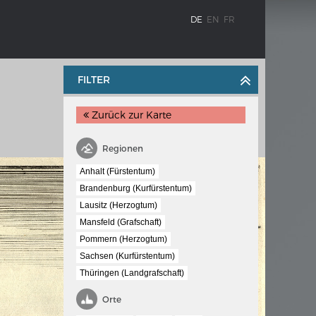
DE
EN
FR
FILTER
Zurück zur Karte
Regionen
Anhalt (Fürstentum)
Brandenburg (Kurfürstentum)
Lausitz (Herzogtum)
BLENZ
KAISER KARL V.
Mansfeld (Grafschaft)
stroms
Wappentafel mit den Wappen Kaiser
Pommern (Herzogtum)
Karls V.
Sachsen (Kurfürstentum)
te
Thüringen (Landgrafschaft)
e am
Orte