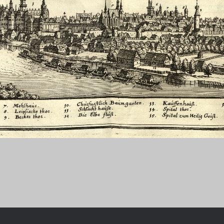
Chronologie der deutsch-französ
Geschichte
R: VOM WESEN UND WERT DER
RATIE
rungsprogramm