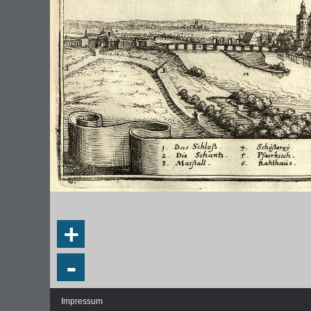
DIE NATIONALVERSAMMLUNG IN DER
WEIMA
PAULSKIRCHE 1848
DEMOK
Fraktionen und Abgeordnete
Regie
+
Details und Debatten
Politische Ziele der Fraktionen
-
Fragen und Antworten
Impressum