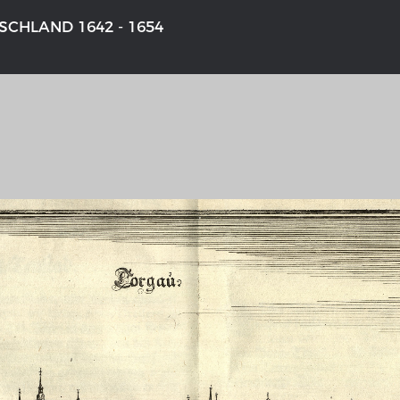
CHLAND 1642 - 1654
NS DEUTSCHLAND 1642 - 1654
DER RHEIN VON BASEL BIS KO
aktive Karte
Ganz neue Vorstellung des Rhein
1794
galerie Topographia Germaniae
Details der historischen Rheinkar
ssum
Deutsch-französische Geschicht
Rhein
swert