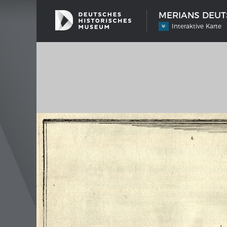
MERIANS DEUTS
Interaktive Karte
SCHIFFSTYPEN
MERIA
Entwicklungen im europäischen
Inter
Schiffbau
Bilder
Impre
Wissen