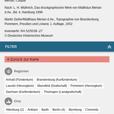
Merian, Caspar
Nach: L. H. Wüthrich, Das druckgraphische Werk von Matthäus Merian
d.Ae., Bd. 4, Hamburg 1996
Martin Zeiller/Matthäus Merian d.Ae.,
Topographie von Brandenburg,
Pommern, Preußen und Livland, 1. Auflage, 1652
InventarNr: RA 52/5038 -27
© Deutsches Historisches Museum
FILTER
Zurück zur Karte
Regionen
Anhalt (Fürstentum)
Brandenburg (Kurfürstentum)
MERIANS DEUTSCHLAND 1642 - 1654
Lausitz (Herzogtum)
Mansfeld (Grafschaft)
Pommern (Herzogtum)
Interaktive Karte
Sachsen (Kurfürstentum)
Thüringen (Landgrafschaft)
Bildergalerie Topographia Germaniae
Orte
Impressum
Altenburg (2)
Anklam
Barth
Berlin (4)
Bernburg
Chemnitz
Wissenswert